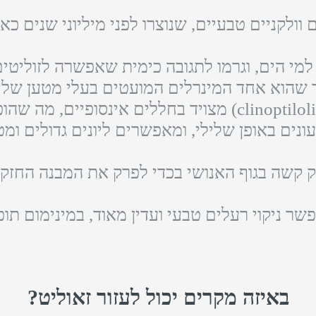
 וולקניים טבעיים, שנוצרו לפני מיליוני שנים כ
מי הים, וגרמו לתגובה כימית שאפשרה לזוליטים 
ך שהוא אחד המינרלים המועטים בעלי מטען שלי
מינרל זה (במיוחד clinoptilolite-zeolite) מצויד בחללים
טעונים באופן שלילי, ומאפשרים ליונים גדולים ומ
ק קשה בגוף האנושי בכדי לפרק את המבנה החזק 
 ניקוי רעלים טבעי ועדין מאוד, במינימום תופע
באיזה מקרים יכול לעזור זאוליט?