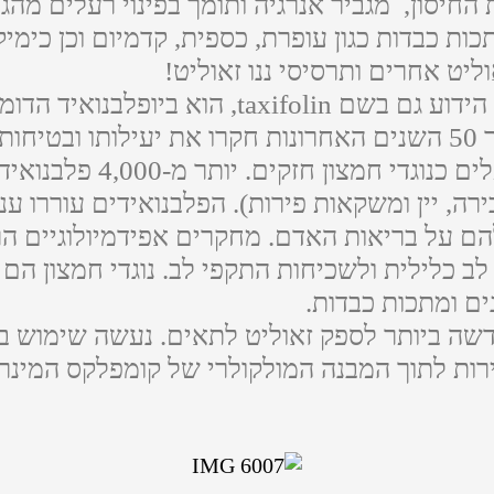
החיסון, מגביר אנרגיה ותומך בפינוי רעלים מהגו
כות כבדות כגון עופרת, כספית, קדמיום וכן כימי
וליט אחרים ותרסיסי ננו זאוליט!
Dihydroquercetin (DHQ), הידוע גם בשם lin
600 מחקרים שנערכו במהלך 50 השנים האחרונות חקרו את יעיל
החיסונית של הגוף שלך ו
רה, יין ומשקאות פירות). הפלבנואידים עוררו ע
ם על בריאות האדם. מחקרים אפידמיולוגיים הר
 כלילית ולשכיחות התקפי לב. נוגדי חמצון הם 
ם ומתכות כבדות.
דשה ביותר לספק זאוליט לתאים. נעשה שימוש ב
רות לתוך המבנה המולקולרי של קומפלקס המינרל