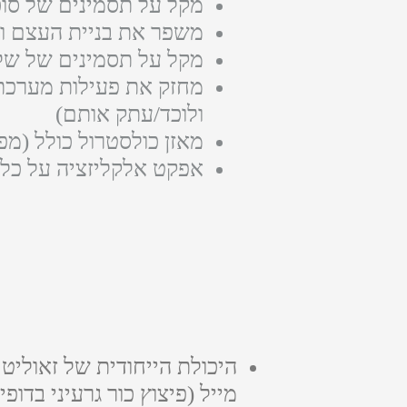
מקל על תסמינים של סוכרת
משפר את בניית העצם ו
מקל על תסמינים של שלש
מחזק את פעילות מערכת ה
ולוכד/עתק אותם)
מאזן כולסטרול כולל (מפחית LDL ו-VLDL ומגביר L
אפקט אלקליזציה על כל 
היכולת הייחודית של זאולי
מייל (פיצוץ כור גרעיני בדופי