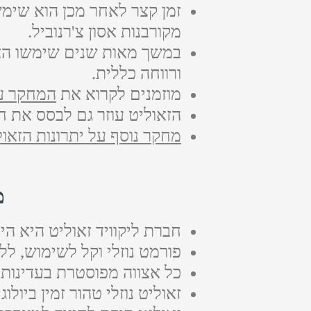
זמן קצר לאחר מכן הוא שימ
מקורבנות אסון צ'רנוביל.
במשך מאות שנים שימשו האבק
ורווחה כללית.
מוזמנים לקרוא את
המחקר על
הזאוליט עוזר גם לבסס את ח
מחקר נוסף על יתרונות הזאול
מ
חברת ליקוויד זאוליט היא היצ
פורמט נוזלי וקל לשימוש, לל
כל אצווה מפוסטרת בעדינות 
זאוליט נוזלי טהור זמין ביולוגי 100% משופר עם DHQ, חומצה הומית וחומצה פולוו