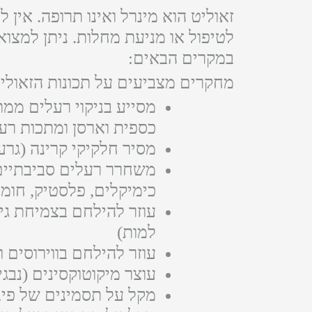
זאוליט הוא מינרל ואינו תרופה. אין לי
לטיפול או מניעת מחלות. ניתן למצ
במקרים הבאים:
מחקרים מצביעים על תכונות הזאוליט
מסייע בניקוי רעלים ממ
כספית וארסן ומתכות רע
מסיר חלקיקי קרינה (גרעי
משחרר רעלים סביבתיים 
כימיקלים, פלסטיק, חומ
למות)
עוזר להילחם בווירוסים 
עוצר מיקוטוקסינים (נבגי
מקל על תסמינים של פיבר