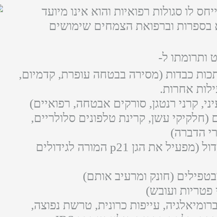
יחס לו סגולות רפואיות והוא אינו מיועד
וא בספרות וברפואת הצמחים שימושים
 ותרומתו ל-
תכות כבדות (מסירה בבטחה
עופרת, קדמיום,
ילות אחרות.
ני, קרני רנטגן, סורקים אבטחה, רפואיים)
(חלקיקי עשן, קרינת טלפונים סלולריים,
רי הדברה)
עוזר להילחם בצמיחת גידול (מפעיל את הגן p21 המורה לגידולים
ובטפילים (חונק ומרעיב אותם)
 פטריות ועובש)
ומיאלגיה, עייפות כרונית, טרשת נפוצה,